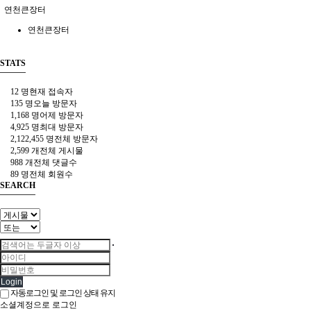
연천큰장터
연천큰장터
STATS
12 명
현재 접속자
135 명
오늘 방문자
1,168 명
어제 방문자
4,925 명
최대 방문자
2,122,455 명
전체 방문자
2,599 개
전체 게시물
988 개
전체 댓글수
89 명
전체 회원수
SEARCH
Login
자동로그인 및 로그인 상태 유지
소셜계정으로 로그인