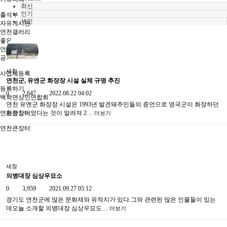
최신
인기
출석부
색인
자유게시판
연천갤러리
좋은글
언론&방송
공지사항
새창
사업체등록
연천군, 유엔군 화장장 시설 실체 규명 추진
등록하기
0
2,647
2022.08.22 04:02
백학면상인연합회
연천 유엔군 화장장 시설은 1993년 발견돼주민들의 증언으로 영국군이 화장하던
연천큰장터
화장장이었다는 것이 알려져 2…
더보기
연천큰장터
새창
의병대장 심상우묘소
0
3,959
2021.09.27 05:12
경기도 연천군에 많은 문화재와 유적지가 있다.그와 관련된 많은 인물들이 있는
데오늘 소개할 의병대장 심상우묘도…
더보기