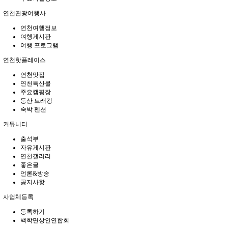
연천관광여행사
연천여행정보
여행게시판
여행 프로그램
연천핫플레이스
연천맛집
연천특산물
주요캠핑장
등산 트래킹
숙박 펜션
커뮤니티
출석부
자유게시판
연천갤러리
좋은글
언론&방송
공지사항
사업체등록
등록하기
백학면상인연합회