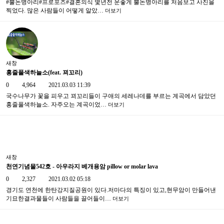
#뿔논병아리#프로포즈#결혼의식 몇년전 운좋게 뿔논병아리를 처음보고 사진을
찍었다. 많은 사람들이 어떻게 알았…
더보기
새창
홍줄풀색하늘소(feat. 꾀꼬리)
0
4,964
2021.03.03 11:39
국수나무가 꽃을 피우고 꾀꼬리들이 구애의 세레나데를 부르는 계곡에서 담았던
홍줄풀색하늘소. 자주오는 계곡이었…
더보기
새창
천연기념물542호 - 아우라지 베개용암 pillow or molar lava
0
2,327
2021.03.02 05:18
경기도 연천에 한탄강지질공원이 있다.저마다의 특징이 있고,현무암이 만들어낸
기묘한결과물들이 사람들을 끌어들이…
더보기