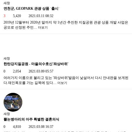
새창
연천군, GEOPARK 관광 상품 ʿ출시ʾ
3
5,420
2021.03.11 08:32
2019년 12월부터 2020년 말까지 약 1년간 추진한 지질공원 관광 상품 개발 사업은
공모로 선정된 주민…
더보기
새창
한탄강지질공원 - 마을의수호신'좌상바위'
0
2,054
2021.03.09 05:57
여러가지 이름으로 불리고 있는 '좌상바위'발음이 낯설어서 다시 안내판을 보게된
다.재인폭포를 가는 길목에 있다…
더보기
새창
뿔논병아리의 아주 특별한 결혼의식
0
4,810
2021.03.08 16:37