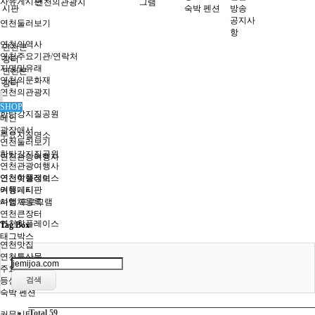
자유게시판
연천의관광지
그램
시판
숙박 펜션
방송
공지사
연천둘러보기
항
연천의역사
연천큰
연천주요기관/연락처
장터
지명및유래
연천큰
연천의문화재
장터
연천의관광지
SHOP
한탄강지질공원
메인
광장애서
주요지질명소
연천둘러보기
한탄강지질공원
연천관광여행사
연천관광여행사
연천여행정보
연천핫플레이스
여행게시판
커뮤니티
여행 프로그램
사업체등록
연천큰장터
연천핫플레이스
Tag Box
태그박스
연천맛집
연천특산물
주요캠핑장
등산 트래킹
검색
숙박 펜션
Total 59
커뮤니티