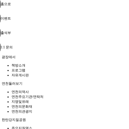
홈으로
이벤트
출석부
1:1 문의
광장애서
책방소개
프로그램
자유게시판
연천둘러보기
연천의역사
연천주요기관/연락처
지명및유래
연천의문화재
연천의관광지
한탄강지질공원
주요지질명소