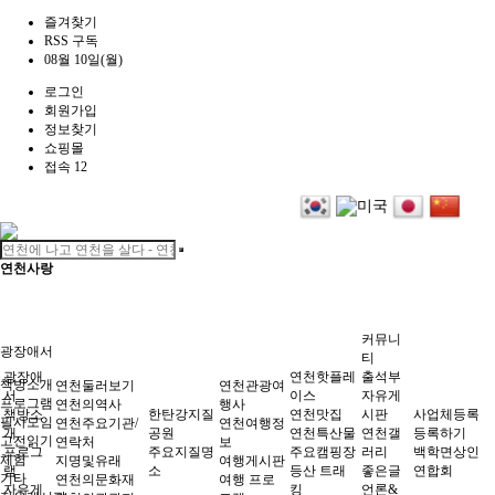
즐겨찾기
RSS 구독
08월 10일(월)
로그인
회원가입
정보찾기
쇼핑몰
접속 12
연천사랑
커뮤니
광장애서
티
광장애
연천핫플레
출석부
책방소개
연천둘러보기
연천관광여
서
이스
자유게
프로그램
연천의역사
행사
책방소
한탄강지질
연천맛집
시판
사업체등록
필사모임
연천주요기관/
연천여행정
개
공원
연천특산물
연천갤
등록하기
고전읽기
연락처
보
프로그
주요지질명
주요캠핑장
러리
백학면상인
체험
지명및유래
여행게시판
램
소
등산 트래
좋은글
연합회
기타
연천의문화재
여행 프로
자유게
킹
언론&