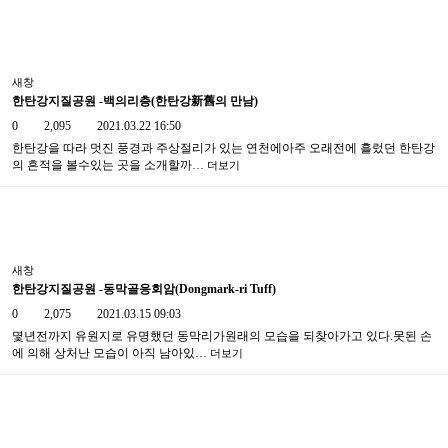
새창
한탄강지질공원 -백의리층(한탄강新舊의 만남)
0
2,095
2021.03.22 16:50
한탄강을 따라 멋진 풍경과 주상절리가 있는 연천에아주 오래전에 흘렀던 한탄강
의 흔적을 볼수있는 곳을 소개할까…
더보기
새창
한탄강지질공원 -동막골응회암(Dongmark-ri Tuff)
0
2,075
2021.03.15 09:03
몇년전까지 유원지로 유명했던 동막리가원래의 모습을 되찾아가고 있다.못된 손
에 의해 상처난 모습이 아직 남아있…
더보기