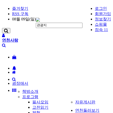
즐겨찾기
로그인
RSS 구독
회원가입
08월 09일(일)
정보찾기
쇼핑몰
접속 11
연천사랑
광장애서
책방소개
프로그램
필사모임
자유게시판
고전읽기
연천둘러보기
체험