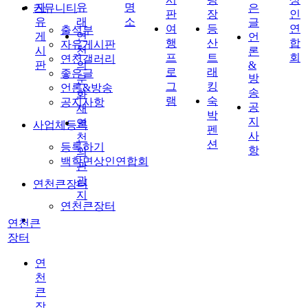
자
유
명
커뮤니티
은
판
장
인
유
래
소
글
여
등
연
출석부
게
연
언
행
산
합
자유게시판
시
천
론
프
트
회
연천갤러리
판
의
&
로
래
좋은글
방
문
그
킹
언론&방송
송
화
램
숙
공지사항
공
재
박
지
연
사업체등록
펜
사
천
션
등록하기
항
의
백학면상인연합회
관
광
연천큰장터
지
연천큰장터
연천큰
장터
연
천
큰
장