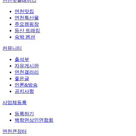
연천핫플레이스
연천맛집
연천특산물
주요캠핑장
등산 트래킹
숙박 펜션
커뮤니티
출석부
자유게시판
연천갤러리
좋은글
언론&방송
공지사항
사업체등록
등록하기
백학면상인연합회
연천큰장터