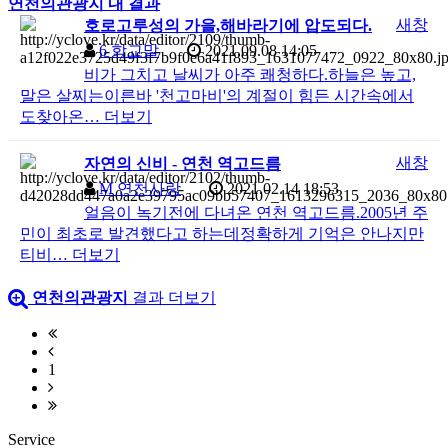
연천의관광지 내 결과
새창
호로고루성의 가을,해바라기에 압도되다.
6
학교말
2021.09.08 14:05
비가 그치고 날씨가 아주 쾌청하다.하늘은 높고,
말은 살찌는이른바 '천고마비'의 계절이 힘든 시간속에서
도찾아온…
더보기
새창
자연의 신비 - 연천 역고드름
M
연천사랑
2021.02.14 18:53
얼음이 녹기전에 다녀온 연천 역고드름.2005년 주
민이 최초로 발견했다고 하는데정확하게 기억은 안나지만
티비…
더보기
연천의관광지
결과 더보기
1
Service