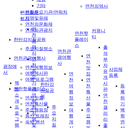
기타
연천의역사
연천주요기관/연락처
연천둘러
지명및유래
보기
연천의문화재
연
연천의관광지
커뮤니
연천핫
천
티
플레이
한탄강지질공원
의
스
역
출
주요지질명소
연천관
사
석
연
광여행
연천관광여행사
연
부
천
사
천
자
광장애
연천여행정보
맛
사업체
주
유
서
여행게시판
연
집
등록
요
게
여행 프로그램
천
연
책
기
시
한탄강
여
천
등
연천핫플레이스
방
관/
판
지질공
행
특
록
소
연
연
원
연천맛집
정
산
하
개
락
천
연천특산물
보
물
기
프
처
주
갤
주요캠핑장
여
주
백
로
지
요
러
등산 트래킹
행
요
학
그
명
지
리
숙박 펜션
게
캠
면
램
및
질
좋
시
핑
상