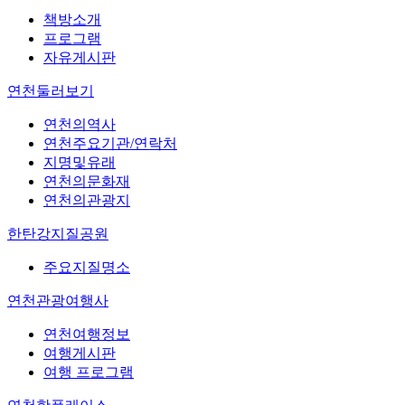
책방소개
프로그램
자유게시판
연천둘러보기
연천의역사
연천주요기관/연락처
지명및유래
연천의문화재
연천의관광지
한탄강지질공원
주요지질명소
연천관광여행사
연천여행정보
여행게시판
여행 프로그램