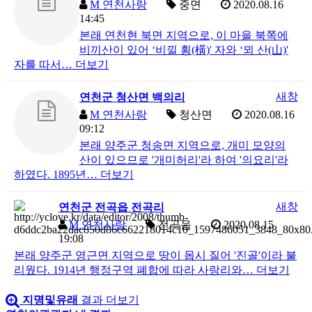
M
연천사랑
중면
2020.08.16
14:45
본래 연천현 북면 지역으로, 이 마을 북쪽에
비끼산이 있어 ‘비낄 횡(橫)' 자와 ‘뫼 산(山)'
자를 따서…
더보기
새창
연천군 청산면 백의리
M
연천사랑
청산면
2020.08.16
09:12
본래 양주군 청송면 지역으로, 개미 모양의
산이 있으므로 '개미허리'라 하여 '의요리'라
하였다. 1895년…
더보기
새창
연천군 전곡읍 전곡리
M
연천사랑
전곡읍
2020.08.15
19:08
본래 양주군 영근면 지역으로 땅이 몹시 질어 '진골'이라 불
리웠다. 1914년 행정구역 폐합에 따라 사랑리와…
더보기
지명및유래
결과 더보기