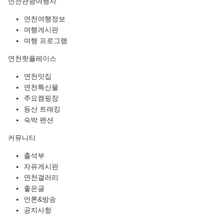
연천관광여행사
연천여행정보
여행게시판
여행 프로그램
연천핫플레이스
연천맛집
연천특산물
주요캠핑장
등산 트래킹
숙박 펜션
커뮤니티
출석부
자유게시판
연천갤러리
좋은글
언론&방송
공지사항