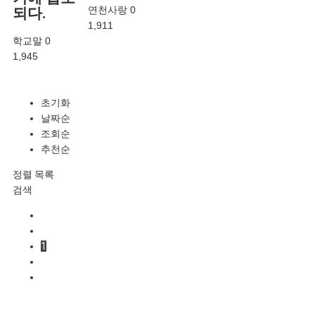
연천사랑
0
되다.
1,911
학교말
0
1,945
초기화
날짜순
조회순
추천순
정렬
목록
검색
1