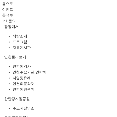
홈으로
이벤트
출석부
1:1 문의
광장애서
책방소개
프로그램
자유게시판
연천둘러보기
연천의역사
연천주요기관/연락처
지명및유래
연천의문화재
연천의관광지
한탄강지질공원
주요지질명소