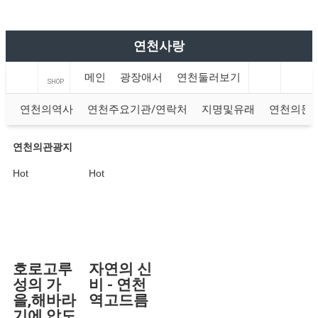
연천사랑
메인
광장애서
연천둘러보기
한탄강지질
SHOP
연천의역사
연천주요기관/연락처
지명및유래
연천의문
연천의관광지
Hot
Hot
호로고루
자연의 신
성의 가
비 - 연천
을,해바라
역고드름
기에 압도