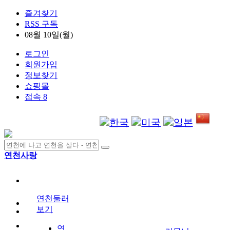
즐겨찾기
RSS 구독
08월 10일(월)
로그인
회원가입
정보찾기
쇼핑몰
접속 8
연천사랑
연천둘러
보기
연