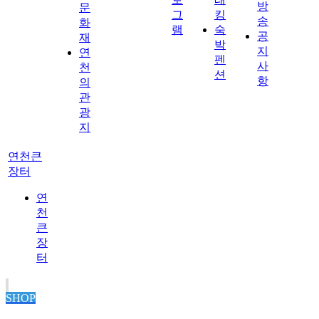
방
문
그
킹
송
화
램
숙
공
재
박
지
연
펜
사
천
션
항
의
관
광
지
연천큰
장터
연
천
큰
장
터
SHOP