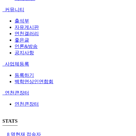
커뮤니티
출석부
자유게시판
연천갤러리
좋은글
언론&방송
공지사항
사업체등록
등록하기
백학면상인연합회
연천큰장터
연천큰장터
STATS
8 명
현재 접속자