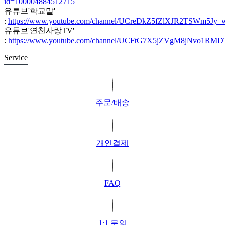
id=100004884512715
유튜브'학교말'
:
https://www.youtube.com/channel/UCreDkZ5fZlXJR2TSWm5Jy_
유튜브'연천사랑TV'
:
https://www.youtube.com/channel/UCFtG7X5jZVgM8jNvo1RM
Service
주문/배송
개인결제
FAQ
1:1 문의