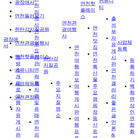
커뮤니
광장애서
연천핫
천
티
플레이
의
연천둘러보기
스
역
출
연천관
사
석
연
한탄강지질공원
광여행
연
부
천
사
천
자
광장애
맛
사업체
연천관광여행사
주
유
서
연
집
등록
요
게
천
연
연천핫플레이스
책
기
시
한탄강
여
천
등
방
관/
판
지질공
행
특
록
커뮤니티
소
연
연
원
정
산
하
개
락
천
보
물
기
프
처
주
갤
사업체등록
여
주
백
로
지
요
러
행
요
학
그
명
지
리
연천큰장터
게
캠
면
램
및
질
좋
시
핑
상
자
유
명
은
판
장
인
유
래
소
글
여
등
연
게
연
언
행
산
합
시
천
론
프
트
회
판
의
&
로
래