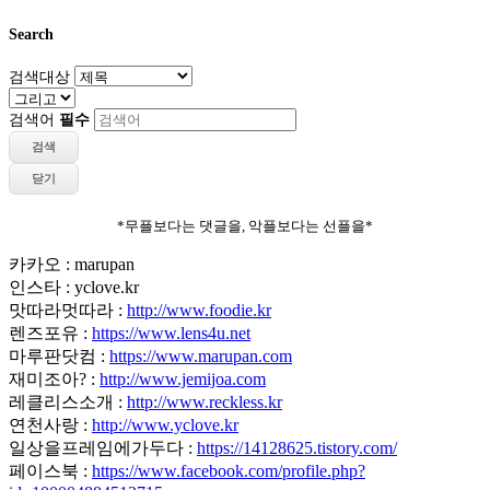
Search
검색대상
검색어
필수
검색
닫기
*무플보다는 댓글을, 악플보다는 선플을*
카카오 : marupan
인스타 : yclove.kr
맛따라멋따라 :
http://www.foodie.kr
렌즈포유 :
https://www.lens4u.net
마루판닷컴 :
https://www.marupan.com
재미조아? :
http://www.jemijoa.com
레클리스소개 :
http://www.reckless.kr
연천사랑 :
http://www.yclove.kr
일상을프레임에가두다 :
https://14128625.tistory.com/
페이스북 :
https://www.facebook.com/profile.php?