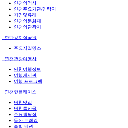
연천의역사
연천주요기관/연락처
지명및유래
연천의문화재
연천의관광지
한탄강지질공원
주요지질명소
연천관광여행사
연천여행정보
여행게시판
여행 프로그램
연천핫플레이스
연천맛집
연천특산물
주요캠핑장
등산 트래킹
숙박 펜션