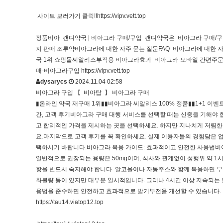
사이트 보러가기 클릭!!
https://vipv.vett.top
정품비아 캔디약국 | 비아그라 구매/구입 캔디약국은 비아그라 구매/구입, 온
지 판매 조루약비아그라에 대한 자주 묻는 질문FAQ 비아그라에 대한 
국 1위 쇼핑몰씨알리스부작용 비아그라효과 비아그라-모바일 간편주문파워
매-비아그라구입
https://vipv.vett.top
dysarycs
2024.11.04 02:58
비아그라 구입 【 비아탑 】 비아그라 구매
▮온라인 약국 재구매 1위▮▮비아그라 씨알리스 100% 정품▮▮1+1 이벤
간, 고객 후기비아그라 구매 대행 서비스를 선택할 때는 신중을 기해야 
고 합리적인 가격을 제시하는 곳을 선택하세요. 하지만 지나치게 저렴한
요.마지막으로 고객 후기를 꼭 확인하세요. 실제 이용자들의 경험담은 
택하시기 바랍니다.비아그라 복용 가이드: 효과적이고 안전한 사용법비아
일반적으로 권장되는 용량은 50mg이며, 식사와 관계없이 성행위 약 1시
항을 반드시 숙지해야 합니다. 알코올이나 자몽주스와 함께 복용하면 부작
화불량 등이 있지만 대부분 일시적입니다. 그러나 4시간 이상 지속되는
용법을 준수하면 안전하고 효과적으로 발기부전을 개선할 수 있습니다.
https://tau14.viatop12.top