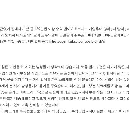
출퇴근없이 집에서 기본 급 120만원 이상 수익 벌어요초보자도 가입후더 많이 , 더 빨리
기 놓치지 마시고재택알바 고수익알바 당일알바 주부알바#재택알바 #투잡알바 #단기
바 #단기알바종류 #재택알바종류
https://open.kakao.com/o/sf0KHyMg
기 힘든 고민을 하고 있는 남성들이 생각보다 많습니다. 보통 발기부전은 나이가 많은 
안타깝지만 발기부전은 자연적으로 치유되는 질병이 아닙니다. 그저 나중에 나아질 거라고
과 방문을 꺼려한다는 점이 있어요.다행스럽게도, 이런 분들에게 아예 방법이 없는 것
치료제가 전 세계 남성들에게 용기를 주었습니다. 하지만, 발기부전 치료제를 처방 받으
필요없는 온라인 비아그라 약국으로 관심이 쏠리고 있습니다대부분의 온라인 비아그라 
디든 빠르게 배송해드리고 있으며 처방전 없이도 몇 번의 클릭 만으로 비아그라, 시알리스
 소지하고 있어 더욱 신뢰할 수 있습니다.
반. 비아그라를 복용법효능효과에 대해 상담좀..... 부탁드립니다Q. 필름 비아그라 이거