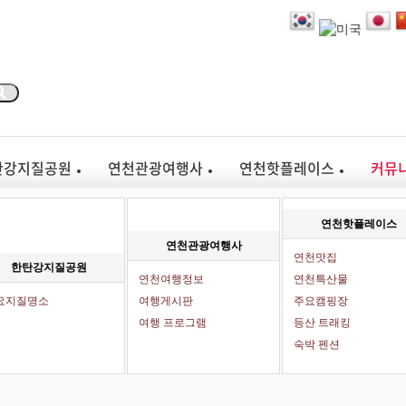
탄강지질공원
연천관광여행사
연천핫플레이스
커뮤
연천핫플레이스
연천관광여행사
연천맛집
한탄강지질공원
연천여행정보
연천특산물
요지질명소
여행게시판
주요캠핑장
여행 프로그램
등산 트래킹
숙박 펜션