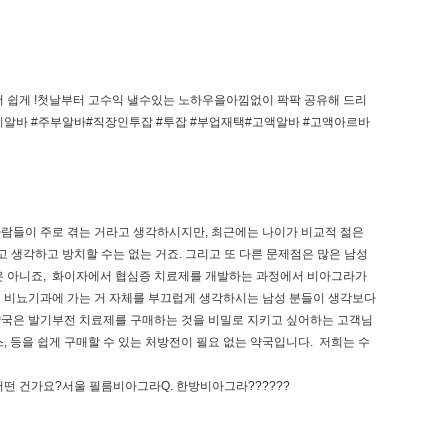
 , 더 쉽게 !첫날부터 고수익 낼수있는 노하우을아낌없이 팍팍 공유해 드리
알바 #주부알바#직장인투잡 #투잡 #부업재택#고액알바 #고액아르바
사람들이 주로 겪는 거라고 생각하시지만, 최근에는 나이가 비교적 젊은
 생각하고 방치할 수는 없는 거죠. 그리고 또 다른 문제점은 많은 남성
은 아니죠, 화이자에서 협심증 치료제를 개발하는 과정에서 비아그라가
러 비뇨기과에 가는 거 자체를 부끄럽게 생각하시는 남성 분들이 생각보다
약국은 발기부전 치료제를 구매하는 것을 비밀로 지키고 싶어하는 고객님
, 등을 쉽게 구매할 수 있는 처방전이 필요 없는 약국입니다. 저희는 수
 어떤 건가요?서울 필름비아그라Q. 한방비아그라??????