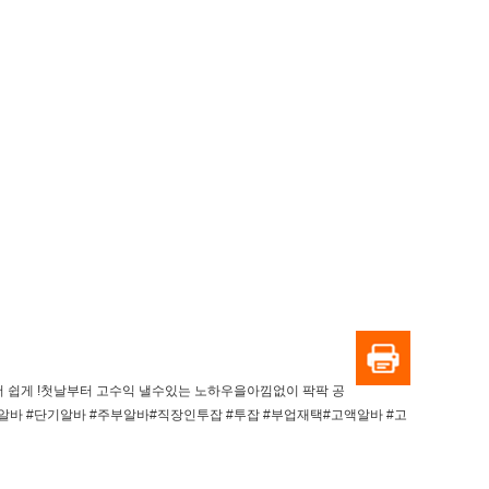
, 더 쉽게 !첫날부터 고수익 낼수있는 노하우을아낌없이 팍팍 공
바 #단기알바 #주부알바#직장인투잡 #투잡 #부업재택#고액알바 #고