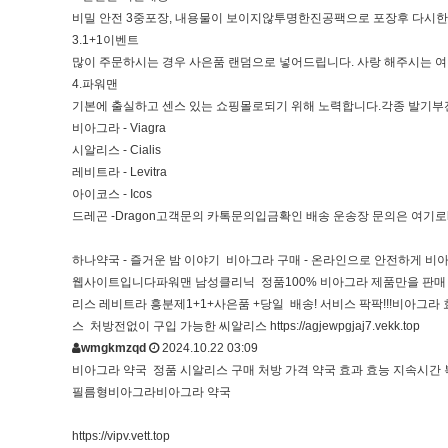
비밀 안전 3중포장, 내용물이 보이지않투명한진공팩으로 포장후 다시한
3.1+1이벤트
많이 주문하시는 경우 사은품 랜덤으로 넣어드립니다. 사랑 해주시는 
4.파워맨
기본에 출실하고 센스 있는 쇼핑몰로되기 위해 노력합니다.각종 발기부
비아그라 - Viagra
시알리스 - Cialis
레비트라 - Levitra
아이코스 - Icos
드레곤 -Dragon고객문의 카톡문의입금확인 배송 운송장 문의은 여기로
하나약국 - 즐거운 밤 이야기 비아그라 구매 - 온라인으로 안전하게 
웹사이트입니다파워맨 남성클리닉 정품100% 비아그라 제품만을 판매 
리스 레비트라 흥분제1+1+사은품 +당일 배송! 서비스 팍팍!!!비아그
스 처방전없이 구입 가능한 씨알리스
https://agjewpgjaj7.vekk.top
wmgkmzqd
2024.10.22 03:09
비아그라 약국 정품 시알리스 구매 처방 가격 약국 효과 효능 지속시간 복용법 복
필름형비아그라비아그라 약국
https://vipv.vett.top