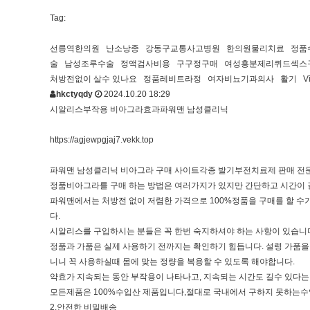
Tag:
선릉역한의원 난소낭종 강동구교통사고병원 한의원물리치료 정품수
술 남성조루수술 정액검사비용 구구정구매 여성흥분제리퀴드섹스구입
처방전없이 살수 있나요 정품레­비트라정 여자비뇨기과의사 활기 V
hkctyqdy
2024.10.20 18:29
시알리스부작용 비아그라효과파워맨 남성클리닉
https://agjewpgjaj7.vekk.top
파워맨 남성클리닉 비아그라 구매 사이트각종 발기부전치료제 판매 전문사
정품비아그라를 구매 하는 방법은 여러가지가 있지만 간단하고 시간이 
파워맨에서는 처방전 없이 저렴한 가격으로 100%정품을 구매를 할 수가
다.
시알리스를 구입하시는 분들은 꼭 한번 숙지하셔야 하는 사항이 있습니다
정품과 가품은 실제 사용하기 전까지는 확인하기 힘듭니다. 설령 가품을
니니 꼭 사용하실때 몸에 맞는 정량을 복용할 수 있도록 해야합니다.
약효가 지속되는 동안 부작용이 나타나고, 지속되는 시간도 길수 있다는것
모든제품은 100%수입산 제품입니다,절대로 국내에서 구하지 못하는수
2.안전한 비밀배송