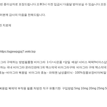
번 종이상자로 포장드립니다.오후3시 이전 입급시 다음달 받아보실 수 있습니다.모든
여러분께 감사의 마음을 전해드립니다.
전 치료제
https://agjewpgjaj7.vekk.top
비아그라 구매하는 방법필름형 비아그라 1+1+사은품 +당일 배송! 서비스 팍팍!!비아
하는 국내 비아그라 온라인판매 1위 맥스약국 비아그라구매 비아그라 구매 맥스약국 
라 효능--비아그라 복용법 비아그라 효능 - 파워맨 남성클리닉 - 100%정품보장비아
제약 부작용 필름 처방전 직구 유통기한 구입방법 5mg 10mg 20mg 25mg 50mg 1