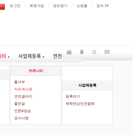
로그인
회원가입
정보찾기
쇼핑몰
접속 18
니티
사업체등록
연천큰장터
커뮤니티
출석부
사업체등록
자유게시판
연천갤러리
등록하기
좋은글
백학면상인연합회
언론&방송
공지사항