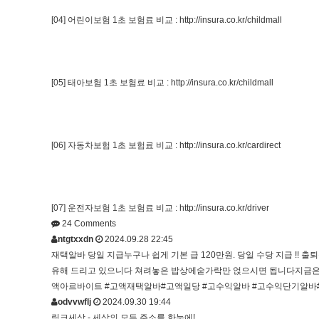
[04] 어린이보험 1초 보험료 비교 :
http://insura.co.kr/childmall
[05] 태아보험 1초 보험료 비교 :
http://insura.co.kr/childmall
[06] 자동차보험 1초 보험료 비교 :
http://insura.co.kr/cardirect
[07] 운전자보험 1초 보험료 비교 :
http://insura.co.kr/driver
24
Comments
ntgtxxdn
2024.09.28 22:45
재택알바 당일 지급누구나 쉽게 기본 급 120만원. 당일 수당 지급 !! 
유해 드리고 있으니다 쳐려놓은 밥상에숟가락만 얹으시면 됩니다지금은
액아르바이트 #고액재택알바#고액일당 #고수익알바 #고수익단기알바
odvvwflj
2024.09.30 19:44
링크세상 - 세상의 모든 주소를 한눈에!