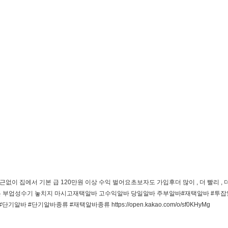
출퇴근없이 집에서 기본 급 120만원 이상 수익 벌어요초보자도 가입후더 많이 , 더 빨리 
 부업성수기 놓치지 마시고재택알바 고수익알바 당일알바 주부알바#재택알바 #투잡알
#단기알바 #단기알바종류 #재택알바종류
https://open.kakao.com/o/sf0KHyMg