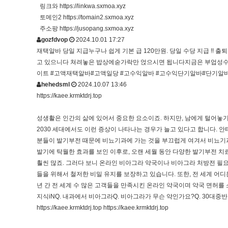
링크와
https://linkwa.sxmoa.xyz
토메인2
https://tomain2.sxmoa.xyz
주소팡
https://jusopang.sxmoa.xyz
gozfdvop
2024.10.01 17:27
재택알바 당일 지급누구나 쉽게 기본 급 120만원. 당일 수당 지급 !! 
고 있으니다 쳐려놓은 밥상에숟가락만 얹으시면 됩니다지금은 부업성수
이트 #고액재택알바#고액일당 #고수익알바 #고수익단기알바#단기알
hehedsml
2024.10.07 13:46
https://kaee.krmktdrj.top
성생활은 인간의 삶에 있어서 중요한 요소이죠. 하지만, 남에게 털어놓
2030 세대에서도 이런 증상이 나타나는 경우가 늘고 있다고 합니다. 
분들이 발기부전 때문에 비뇨기과에 가는 것을 부끄럽게 여겨서 비뇨기
발기에 탁월한 효과를 보인 이후로, 오랜 세월 동안 다양한 발기부전 
훨씬 많죠. 그러다 보니 온라인 비아그라 약국이나 비아그라 처방전 
들을 위해서 철저한 비밀 유지를 보장하고 있습니다. 또한, 전 세계 어
년 간 전 세계 수 많은 고객들을 만족시킨 온라인 약국이며 약국 면허를
지식iNQ. 내과에서 비아그라Q. 비아그라가 무슨 약인가요?Q. 30대중
https://kaee.krmktdrj.top
https://kaee.krmktdrj.top