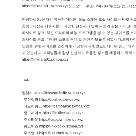
https://linknara01.sxmoa.xyz링크모아
- 주소야/여기여/주소요/링크세상/
안녕하세요, 온라인 이용자 여러분! 오늘 소개해 드릴 사이트는 바로 
공링크세상은 사용자들의 다양한 관심사에 맞춰 다음과 같은 카테고리별
마사이트 링크: 최신 드라마와 예능 프로그램을 볼 수 있는 사이트를 소
츠사이트 링크: 다양한 스포츠 중계 및 관련 정보를 제공합니다.오피사
인용품 구매 사이트를 안전하게 제공합니다.한인교민사이트 링크: 해외 
고 있습니다. 고객님들께 항상 신선하고 유용한 정보를 제공하기 위해 
https://linknara01.sxmoa.xyz
Tag:
링찾사
https://linksearchsite.sxmoa.xyz
조아링크
https://zoalink.sxmoa.xyz
다모아링크
https://damoalink.sxmoa.xyz
링크라이브
https://linklive.sxmoa.xyz
주소타운
https://jusotown.sxmoa.xyz
링크박스
https://linkkboxx.sxmoa.xyz
주소랭크
https://jusorank.sxmoa.xyz