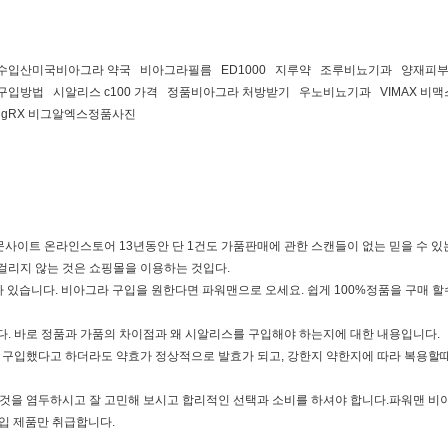
입산미국비아그라 약국 비아그라필름 ED1000 지루약 조루비뇨기과 양재피
방법 시알리스 c100 가격 정품비아그라 처방받기 우노비뇨기과 VIMAX 비
igRX 비그알엑스정품사진
이트 온라인스토어 13년동안 단 1건도 가품판매에 관한 스캔들이 없는 믿을 수 있는
걸리지 않는 것은 쇼핑몰을 이용하는 것입다.
 있습니다. 비아그라 구입을 원한다면 파워맨으로 오세요. 쉽게 100%정품을 구매 
. 바로 정품과 가품의 차이점과 왜 시알리스를 구입해야 하는지에 대한 내용입니다.
 구입했다고 하더라도 약효가 정상적으로 발효가 되고, 강한지 약한지에 따라 복용할때
을 염두하시고 잘 고민해 보시고 합리적인 선택과 소비를 하셔야 합니다.파워맨 비아그
입 제품만 취급합니다.