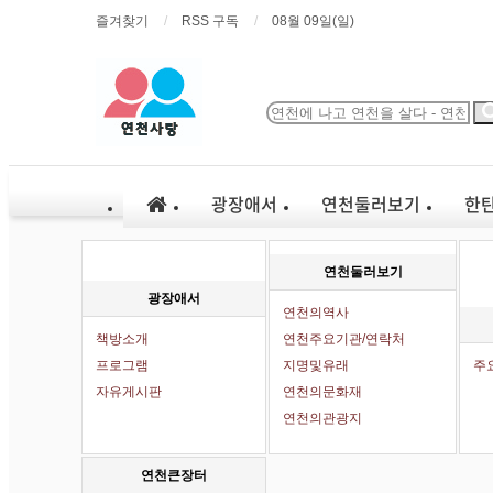
즐겨찾기
RSS 구독
08월 09일(일)
광장애서
연천둘러보기
한
연천둘러보기
광장애서
연천의역사
책방소개
연천주요기관/연락처
프로그램
지명및유래
주
자유게시판
연천의문화재
연천의관광지
연천큰장터